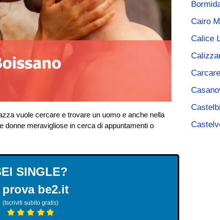
Bormid
Cairo M
Calice 
Calizza
Carcar
Casano
Castelb
azza vuole cercare e trovare un uomo e anche nella
Castelv
re donne meravigliose in cerca di appuntamenti o
SEI SINGLE?
 prova be2.it
(Iscriviti subito gratis)