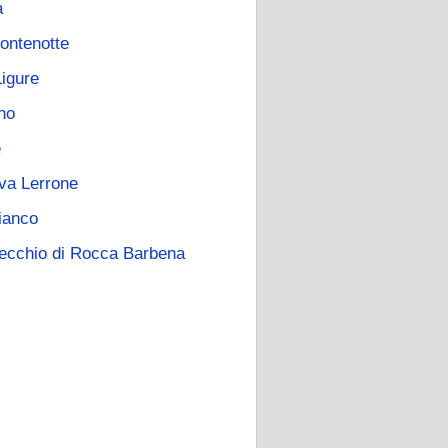
a
ontenotte
Ligure
no
e
va Lerrone
ianco
ecchio di Rocca Barbena