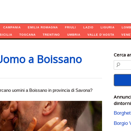
CAMPANIA
EMILIA ROMAGNA
FRIULI
LAZIO
LIGURIA
LOMB
SICILIA
TOSCANA
TRENTINO
UMBRIA
VALLE D’AOSTA
VENE
Cerca an
Uomo a Boissano
rcano uomini a Boissano in provincia di Savona?
Annunci
dintorni
Borghet
Borgio 