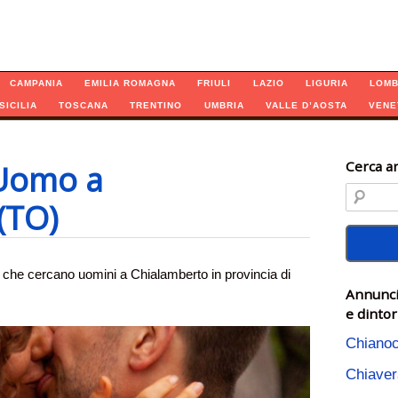
CAMPANIA
EMILIA ROMAGNA
FRIULI
LAZIO
LIGURIA
LOMB
SICILIA
TOSCANA
TRENTINO
UMBRIA
VALLE D’AOSTA
VENE
Cerca an
Uomo a
(TO)
che cercano uomini a Chialamberto in provincia di
Annunci
e dintor
Chiano
Chiave