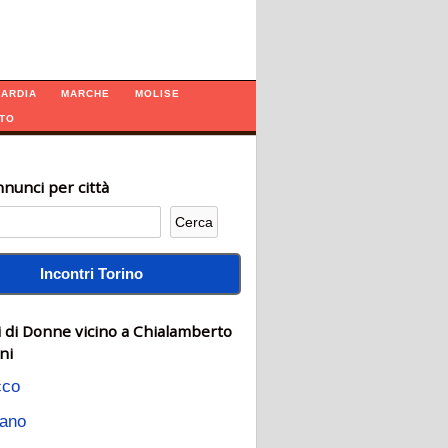
ARDIA
MARCHE
MOLISE
TO
nunci per città
Incontri Torino
 di Donne vicino a Chialamberto
ni
cco
rano