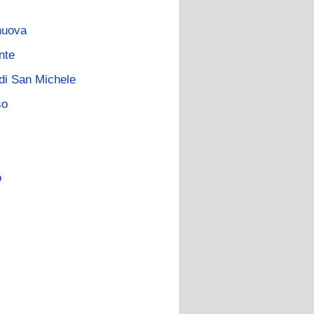
nuova
nte
di San Michele
so
o