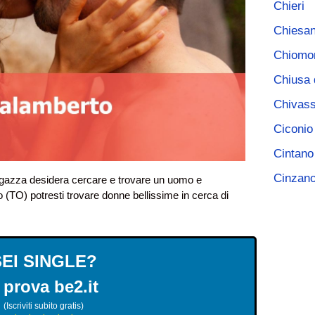
Chieri
Chiesa
Chiomo
Chiusa 
Chivas
Ciconio
Cintano
Cinzan
agazza desidera cercare e trovare un uomo e
o (TO) potresti trovare donne bellissime in cerca di
SEI SINGLE?
 prova be2.it
(Iscriviti subito gratis)