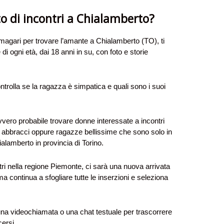
to di incontri a Chialamberto?
i, magari per trovare l’amante a Chialamberto (TO), ti
 di ogni età, dai 18 anni in su, con foto e storie
ntrolla se la ragazza è simpatica e quali sono i suoi
vero probabile trovare donne interessate a incontri
e abbracci oppure ragazze bellissime che sono solo in
lamberto in provincia di Torino.
contri nella regione Piemonte, ci sarà una nuova arrivata
ma continua a sfogliare tutte le inserzioni e seleziona
 una videochiamata o una chat testuale per trascorrere
ersi.