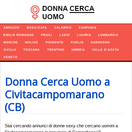
Navigazione
ABRUZZO
BASILICATA
CALABRIA
CAMPANIA
EMILIA ROMAGNA
FRIULI
LAZIO
LIGURIA
LOMBARDIA
MARCHE
MOLISE
PIEMONTE
PUGLIA
SARDEGNA
SICILIA
TOSCANA
TRENTINO
UMBRIA
VALLE D’AOSTA
VENETO
Donna Cerca Uomo a
Civitacampomarano
(CB)
Stai cercando annunci di donne sexy che cercano uomini a